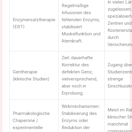
In vielen Lä
Regelmäßige
zugelassen;
Infusionen des
spezialisier
Enzymersatztherapie
fehlenden Enzyms;
Zentren und
(ERT)
stabilisiert
Kostenersta
Muskelfunktion und
durch
Atemkraft.
Versicherun
Ziel: dauerhafte
Korrektur des
Zugang übe
Gentherapie
defekten Gens;
Studienzent
(klinische Studien)
vielversprechend,
strenge
aber noch in
Einschlusskr
Erprobung.
Wirkmechanismen:
Meist im R
Pharmakologische
Stabilisierung des
klinischer S
Chaperone /
Enzyms oder
manchmal
experimentelle
Reduktion der
compassion